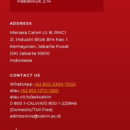
Habakkuk 2:14
ADDRESS
Menara Calvin Lt. 8, RMCI
Jl. Industri Blok B14 Kav. 1
Kemayoran, Jakarta Pusat
DKI Jakarta 10610
Indonesia
CONTACT US
WhatsApp
+62 822-3300-7033
atau
+62 812-1272-1250
atau
cit.to/askcalvin
0 800 1-CALVIN/0 800 1-225846
(Domestic/Toll Free)
admissions@calvin.ac.id